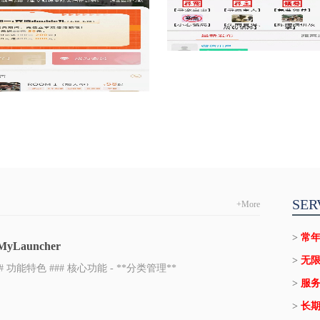
导师来了小程序
猫狗找家小程序
SER
+More
>
常年
auncher
>
无限
功能特色 ### 核心功能 - **分类管理**
>
服务
>
长期