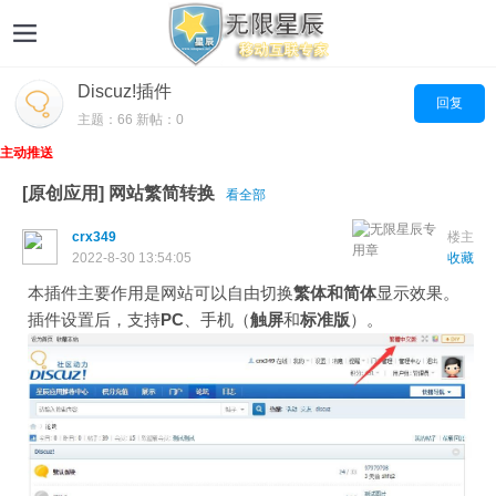
Discuz!插件
回复
主题：66 新帖：0
主动推送
[原创应用] 网站繁简转换
看全部
crx349
楼主
2022-8-30 13:54:05
收藏
本
插件
主要作用是网站可以自由切换
繁体和简体
显示效果。
插件设置后，支持
PC
、手机（
触屏
和
标准版
）。